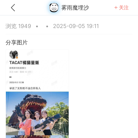
雾雨魔埋沙
关注
全部
推荐
关注
热门
同城
浏览 1949
•
•
2025-09-05 19:11
西瓜刀切西瓜
分享图片
25-09-13 11:03
公开内容
分享图片
江苏·苏州
#
无聊图