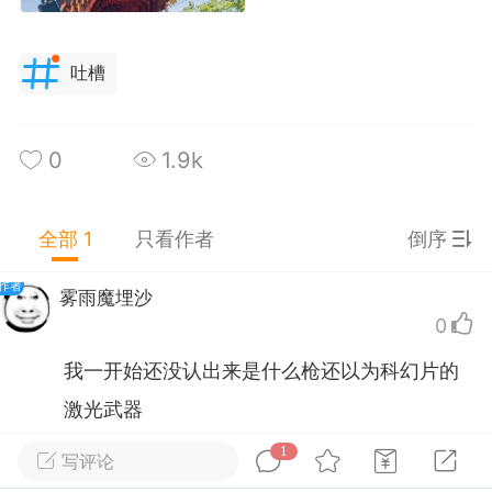
0
0
402
吐槽
死现场保洁员
-14 16:47
公开内容
0
1.9k
分享图片
全部 1
只看作者
倒序
作者
雾雨魔埋沙
0
我一开始还没认出来是什么枪还以为科幻片的
激光武器
1
写评论
打赏
举报
回复
新疆·乌鲁木齐
#
无聊图