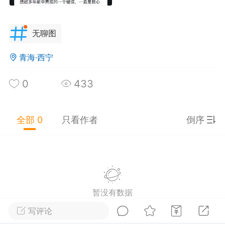
0
4
365
斯莫拉
：
@给时间踩刹车@蛋友16fe931706a24
无聊图
虚？你看是谁被铁锤敲头？是被光速释放？
电线杆上贴广告
：
@韭菜盒子成精新版本：1岁多
青海·西宁
童都被诬告性侵辣~
时间踩刹车
：
@韭菜盒子成精未成年保护法优先
0
433
要好一点，不虚
全部 0
只看作者
倒序
智波抠鼻子
-14 20:56
公开内容
夜光胶带，把房间变成网络空间 ​​​
暂没有数据
写评论