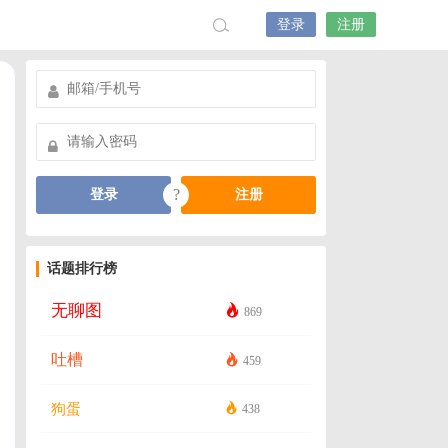
登录
注册
?
登录
注册
话题排行榜
无聊图
869
吐槽
459
狗蛋
438