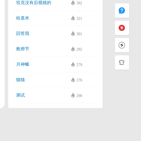
坦克没有后视镜的
392
哈基米
321
回答我
301
教师节
292
月神蛾
279
猫猫
276
测试
266