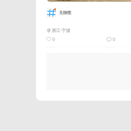
无聊图
浙江·宁波
0
0