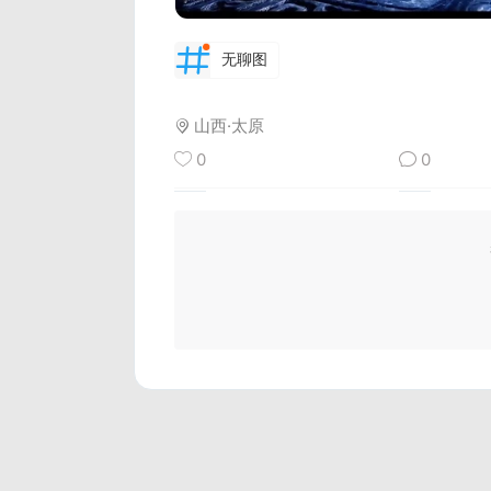
无聊图
山西·太原
0
0