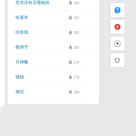
坦克没有后视镜的
392
哈基米
321
回答我
302
教师节
292
月神蛾
279
猫猫
276
测试
266