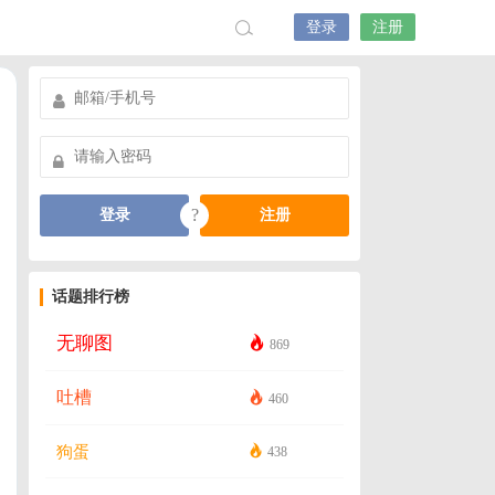
登录
注册
?
登录
注册
话题排行榜
无聊图
869
吐槽
460
狗蛋
438