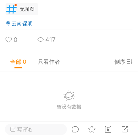
无聊图
云南·昆明
海南·海口
#
无聊图
0
417
0
8
2.05w
烂艺术家
：
@慢得被蜗牛超车有的老师会说,XX
全部 0
只看作者
倒序
方有电子版,但是千万不要打印下来
子牙钓鱼愿者上钩但鱼没来
：
难受你就输了，一
起号
饭人干饭魂
：
妖女德行
暂没有数据
脚抠出三室一厅
25-09-13 14:07
公开内容
写评论
分享图片