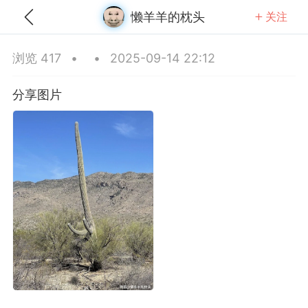
懒羊羊的枕头
关注
全部
推荐
关注
热门
同城
浏览 417
•
•
2025-09-14 22:12
南的麻醉针
分享图片
25-11-06 23:28
公开内容
分享图片