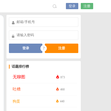
登录
注册
?
登录
注册
话题排行榜
无聊图
873
吐槽
460
狗蛋
440