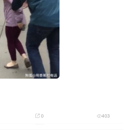
0
403