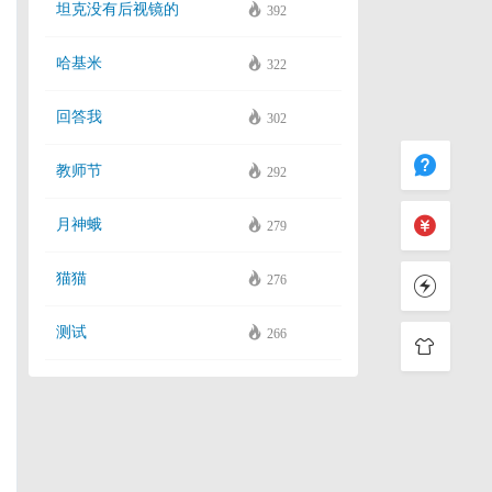
坦克没有后视镜的
392
哈基米
322
回答我
302
教师节
292
月神蛾
279
猫猫
276
测试
266