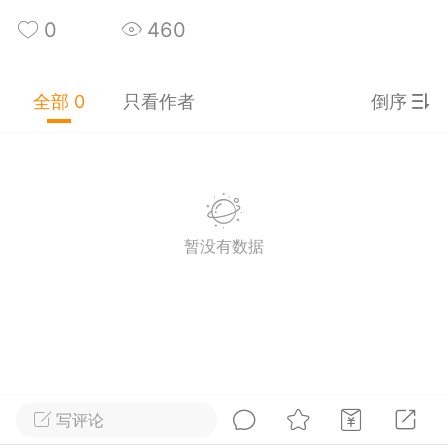
0
3
552
0
460
子别啃沙发
：
核动力不稀奇，叫“核聚变动力时
”更牛。
特曼没能量了
：
我还有核动力变色外壳呢，
全部 0
只看作者
倒序
湖起飞失败
：
我家就有核聚变热动力自动干衣
：阳台晾衣杆
试全靠蒙
-25 16:27
公开内容
暂没有数据
分享图片
写评论