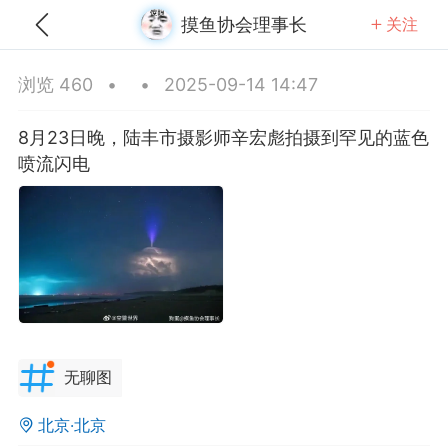
摸鱼协会理事长
关注
全部
推荐
关注
热门
同城
浏览 460
•
•
2025-09-14 14:47
乎答非所问专家
8月23日晚，陆丰市摄影师辛宏彪拍摄到罕见的蓝色
-22 09:52
公开内容
喷流闪电
分享图片
无聊图
辽宁·沈阳
#
无聊图
北京·北京