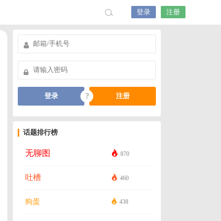
登录
注册
?
登录
注册
话题排行榜
无聊图
870
吐槽
460
狗蛋
438