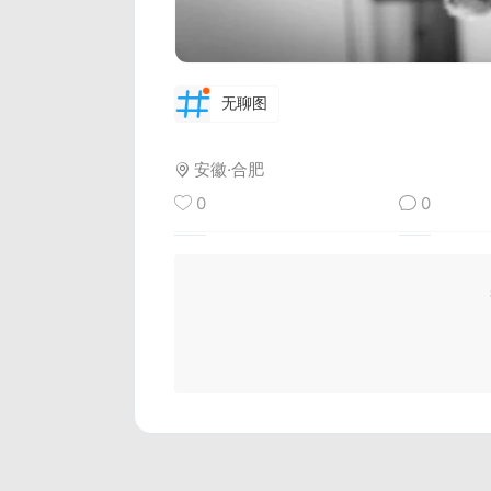
无聊图
安徽·合肥
0
0