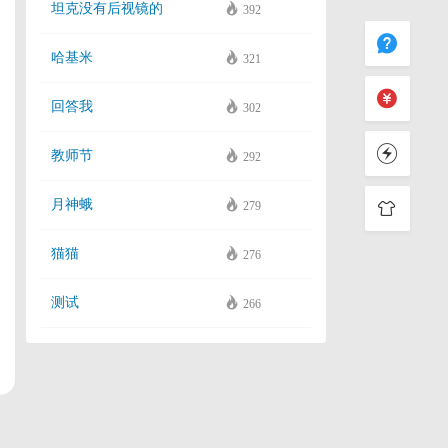
坦克没有后视镜的
392
哈基米
321
回答我
302
教师节
292
月神蛾
279
猫猫
276
测试
266