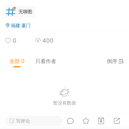
0
0
2.17w
无聊图
太阳戴墨镜
福建·厦门
25-12-09 09:50
公开内容
0
400
分享图片
全部 0
只看作者
倒序
暂没有数据
广东·深圳
#
无聊图
写评论
0
6
8.5k