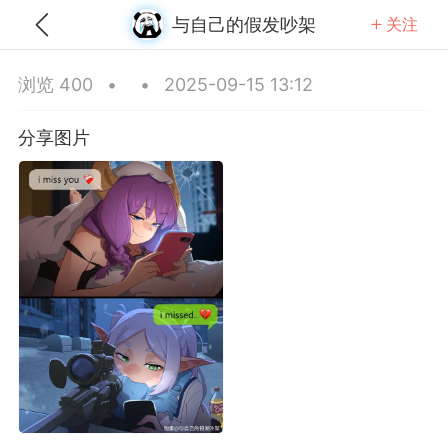
与自己的假发吵架
关注
全部
推荐
关注
热门
同城
浏览 400
•
•
2025-09-15 13:12
躁的遥控器
分享图片
-25 01:47
公开内容
分享图片
GIF
陕西·西安
#
无聊图