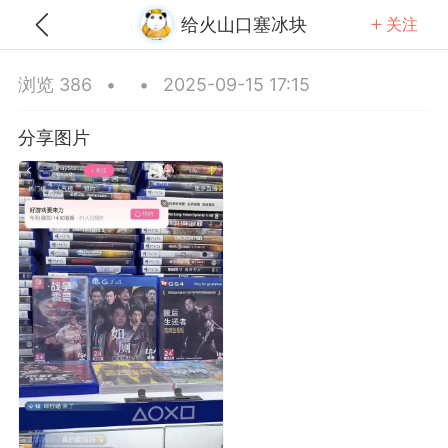
给火山口塞冰块
关注
全部
推荐
关注
热门
同城
浏览 386
•
•
2025-09-15 17:15
电线杆上贴广告
分享图片
25-12-20 06:05
公开内容
分享图片