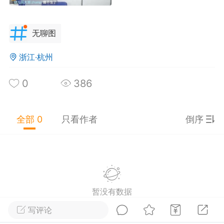
上海·上海
#
无聊图
无聊图
0
4
495
板擦飞了
：
我挂的是熊猫+国博凤冠的小凤凰+云
浙江·杭州
蘑菇
梦想下饭
：
看中一个动漫角色的娃娃，b站官方
0
386
价188，但是我入坑太晚了，几个月前就停售
，整个7月，眼瞅着那个娃娃的价格，从200一
子为什么那么大
：
@用梦想下饭我给我女儿买了
被炒到500，tb最高的一个卖740，这帮导购真
个labubu了，还有哪吒敖丙一套，反正她喜欢什
全部 0
只看作者
倒序
是
ip就买一套毛绒玩具回来，这些玩具都有一个共
点：全是pdd盗版，多则三五十，少则十来块，
是很懂非得高价买原版的人。哦对了，顺便提一
太阳戴墨镜
，我的工作是知识产权法务（不是说段子，我真
-22 20:10
公开内容
干这个的）
分享图片
暂没有数据
写评论