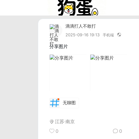
滴滴打人不敢打
2025-09-16 19:13
手机端
分享图片
无聊图
江苏·南京
0
0