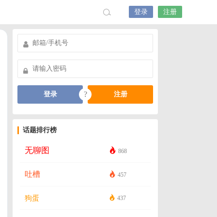
登录
注册
?
登录
注册
话题排行榜
无聊图
868
吐槽
457
狗蛋
437