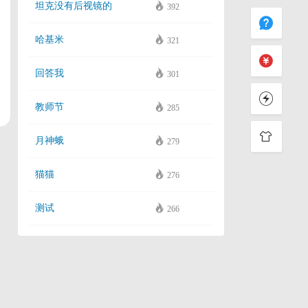
坦克没有后视镜的
392
哈基米
321
回答我
301
教师节
285
月神蛾
279
猫猫
276
测试
266