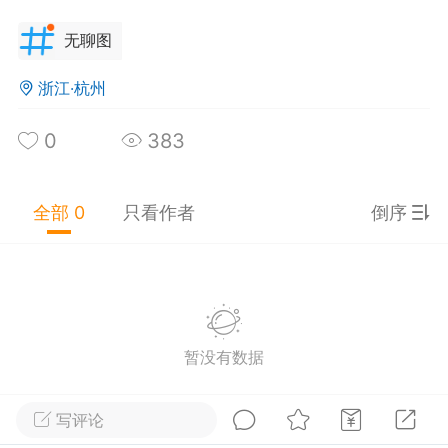
分享图片
无聊图
浙江·杭州
0
383
全部 0
只看作者
倒序
四川·绵阳
#
无聊图
0
7
857
卫星贴膜
：
点开前第一张我以为是什么类似暴走
的神经群体
暂没有数据
里爸爸（阿里巴巴版）
：
@贞子爬出电视卡住了
方游乐园的菊花过山车项目，请
香蕉打电话
：
继隐形女特务之后又来了隐形男特
写评论
？