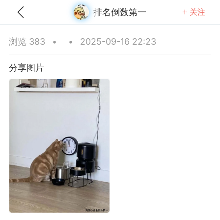
排名倒数第一
关注
全部
推荐
关注
热门
同城
浏览 383
•
•
2025-09-16 22:23
芦娃救爷爷必输局
分享图片
25-09-14 22:24
公开内容
分享图片
青海·西宁
#
无聊图
0
0
408
唇不对马嘴专家
-12 10:26
公开内容