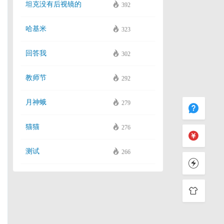
坦克没有后视镜的
392
哈基米
323
回答我
302
教师节
292
月神蛾
279
猫猫
276
测试
266