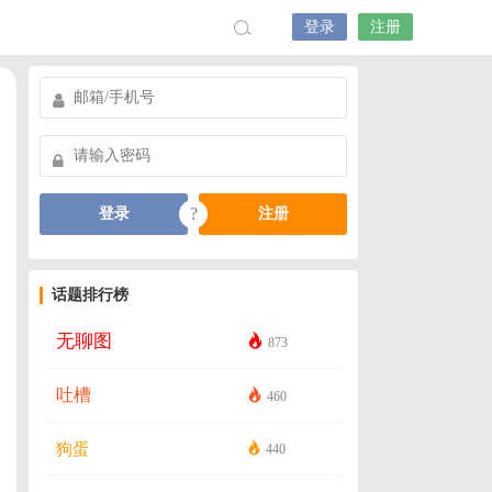
登录
注册
?
登录
注册
话题排行榜
无聊图
873
吐槽
460
狗蛋
440