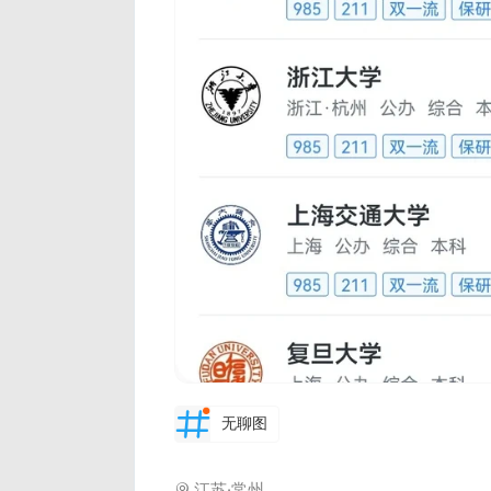
无聊图
江苏·常州