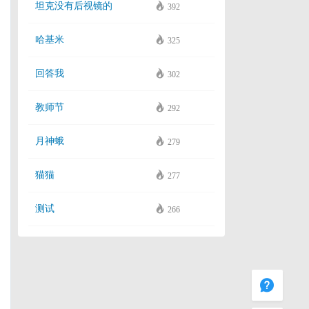
坦克没有后视镜的
392
哈基米
325
回答我
302
教师节
292
月神蛾
279
猫猫
277
测试
266