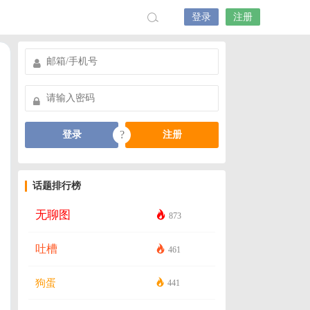
登录
注册
?
登录
注册
话题排行榜
无聊图
873
吐槽
461
狗蛋
441