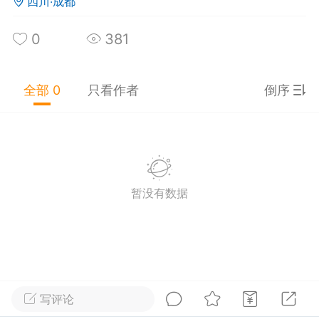
四川·成都
0
3
4.6k
0
381
得吃空气
：
我怎么就想不到这种构图
鱼协会理事长
：
事物的本身没什么,就那样,主要
你怎么量身定制
全部 0
只看作者
倒序
湖起飞失败
：
空巢高筑待何归，鸟入茂丛弄玉
。
鱼的梦想
-22 17:37
公开内容
暂没有数据
分享图片
写评论