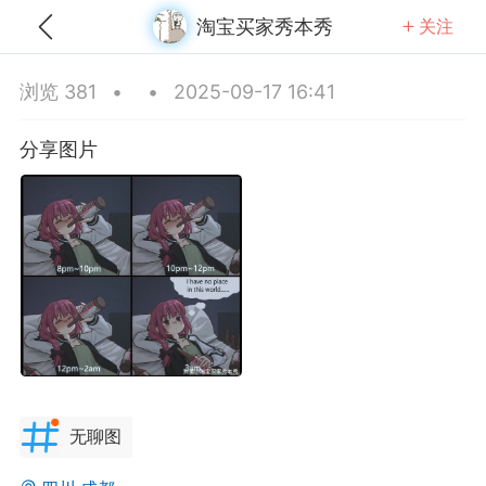
淘宝买家秀本秀
关注
全部
推荐
关注
热门
同城
浏览 381
•
•
2025-09-17 16:41
菜盒子成精
分享图片
-11 03:05
公开内容
分享图片
无聊图
广西·桂林
#
无聊图