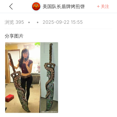
美国队长盾牌烤煎饼
关注
全部
推荐
关注
热门
同城
浏览 395
•
•
2025-09-22 15:55
宝买家秀本秀
分享图片
25-10-26 05:57
公开内容
分享图片