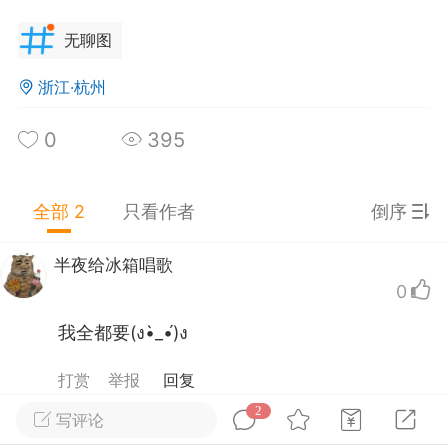
无聊图
浙江·杭州
四川·成都
#
无聊图
0
395
0
18
543
悟空打如来佛祖的手机
：
唉，让人惋惜
得睁眼睡觉
：
人道主义的光辉，能不能官方出面
全部 2
只看作者
倒序
予其家属抚恤金和荣誉证明？
笋啊山上的笋
：
@孙尚香剑冢
半夜给冰箱唱歌
0
我全都要(ง•̀_•́)ง
茶不要珍珠
25-09-22 10:00
公开内容
打赏
举报
回复
分享图片
2
写评论
上课传纸条被截