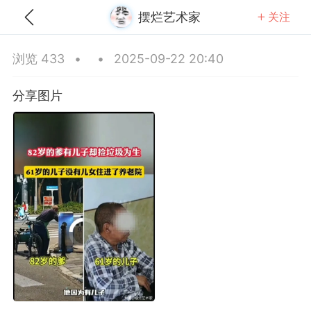
摆烂艺术家
关注
全部
推荐
关注
热门
同城
浏览 433
•
•
2025-09-22 20:40
智波抠鼻子
分享图片
-14 20:56
公开内容
夜光胶带，把房间变成网络空间 ​​​
辽宁·沈阳
#
无聊图
0
14
4.8k