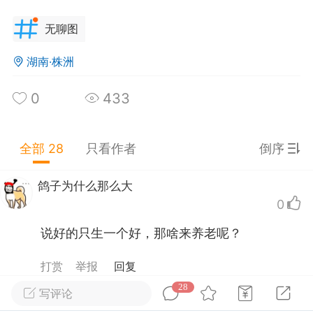
得冒烟
：
关灯大一倍，赚了
无聊图
宝买家秀本秀
：
为了不让睡觉时有光影响入睡，
户弄了全遮光帘，插座、路由器等电器上的指示
用遮光帘裁下来的小片遮住。真的很羡慕这些睡
湖南·株洲
板擦飞了
：
我的新T恤的logo是夜光的，昨晚半
对环境没有要求的人
挂在床尾衣帽架上才发现，还以为是什么
0
433
。。。
太平洋加盖
全部 28
只看作者
倒序
-21 21:13
公开内容
分享图片
鸽子为什么那么大
0
说好的只生一个好，那啥来养老呢？
打赏
举报
回复
28
写评论
河马刷牙用拖把