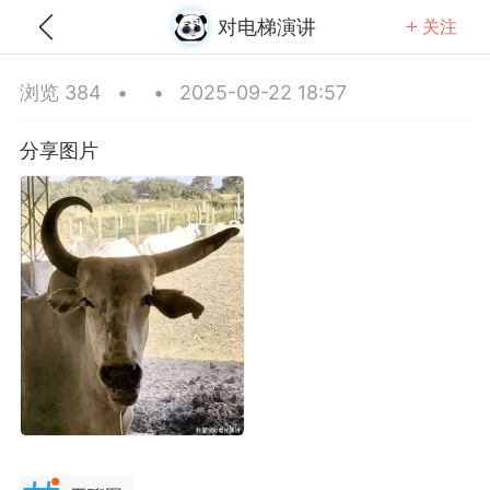
对电梯演讲
关注
全部
推荐
关注
热门
同城
浏览 384
•
•
2025-09-22 18:57
丑竟是我自己
分享图片
-30 01:12
公开内容
分享图片