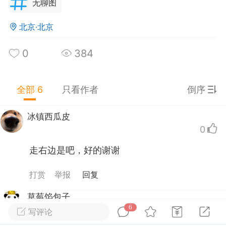
无聊图
广西·桂林
#
无聊图
北京·北京
0
2
4.4k
奶茶洗澡
：
这特么是你自己的骨头好吧
0
384
仔牛奶糖
：
#@[张家村老张]13493665# 您是
，我咬我自己，就可以吃到这些好吃的骨头吗？
全部 6
只看作者
倒序
德地图导进沟
冰镇西瓜皮
-05 21:24
公开内容
0
分享图片
走右边是吧，好的谢谢
打赏
举报
回复
草莓馅包子
6
0
写评论