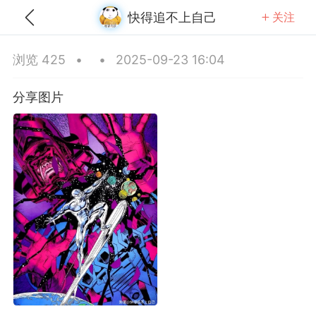
快得追不上自己
关注
全部
推荐
关注
热门
同城
浏览 425
•
•
2025-09-23 16:04
饼果子加十个蛋
分享图片
-25 22:38
公开内容
分享图片
#
无聊图