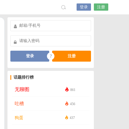
登录
注册
?
登录
注册
话题排行榜
无聊图
861
吐槽
456
狗蛋
437