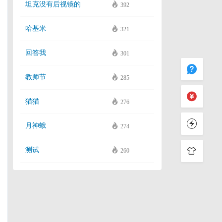
坦克没有后视镜的
392
哈基米
321
回答我
301
教师节
285
猫猫
276
月神蛾
274
测试
260