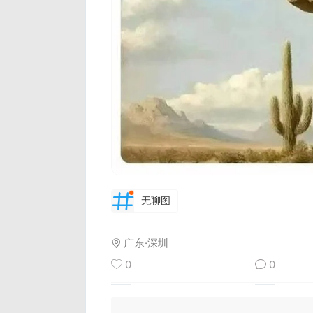
无聊图
广东·深圳
0
0