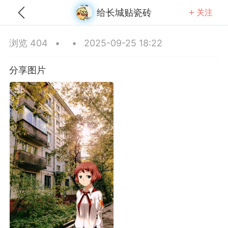
给长城贴瓷砖
关注
全部
推荐
关注
热门
同城
浏览 404
•
•
2025-09-25 18:22
火山口塞冰块
分享图片
25-09-15 17:15
公开内容
分享图片