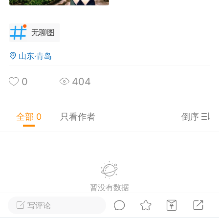
无聊图
浙江·杭州
#
无聊图
山东·青岛
0
0
385
0
404
茶不要珍珠
25-10-05 16:51
公开内容
全部 0
只看作者
倒序
分享图片
暂没有数据
写评论