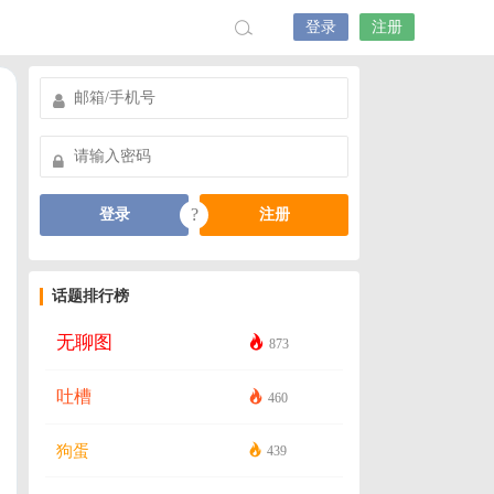
登录
注册
?
登录
注册
话题排行榜
无聊图
873
吐槽
460
狗蛋
439