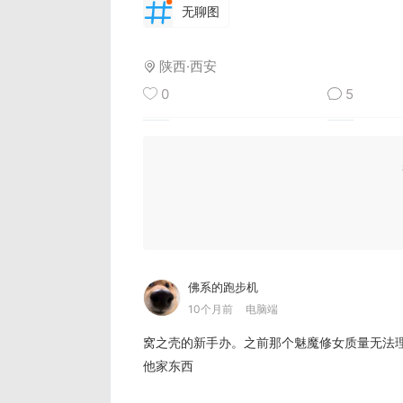
无聊图
陕西·西安
0
5
佛系的跑步机
10个月前
电脑端
窝之壳的新手办。之前那个魅魔修女质量无法
他家东西