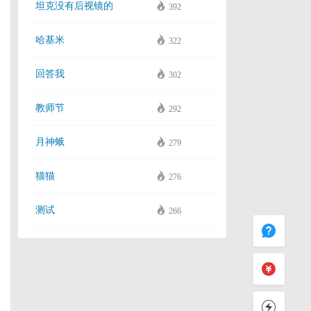
坦克没有后视镜的
392
哈基米
322
回答我
302
教师节
292
月神蛾
279
猫猫
276
测试
266