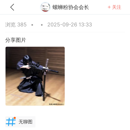
螺蛳粉协会会长
关注
全部
推荐
关注
热门
同城
浏览 385
•
•
2025-09-26 13:33
火山口塞冰块
分享图片
25-10-26 19:11
公开内容
分享图片
无聊图