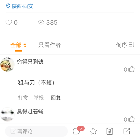
陕西·西安
0
385
浙江·杭州
#
无聊图
0
1
496
全部 5
只看作者
倒序
WiFi磕头求信号
：
在来个大拌菜，三两酒你得起
穷得只剩钱
0
狙与刀（不短）
眠的枕头
-13 19:39
公开内容
打赏
举报
回复
大有作为。
臭得赶苍蝇
0
5
写评论
狙合斩(杀)