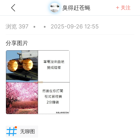
臭得赶苍蝇
关注
全部
推荐
关注
热门
同城
浏览 397
•
•
2025-09-26 12:55
得在南极吃火锅
分享图片
-05 08:40
公开内容
分享图片
上海·上海
#
无聊图
无聊图
0
3
3.8k