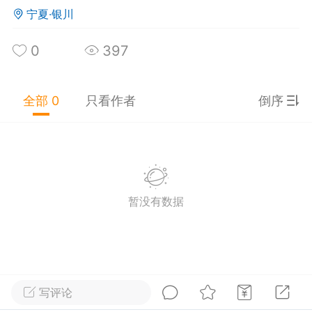
眉毛跳舞
：
apple u,回家归回家，停车费交一下
宁夏·银川
包里藏零食
：
往后倒！没扫上！
0
397
红薯烫手
：
停车费2个小鱼干
国队长盾牌烤煎饼
全部 0
只看作者
倒序
25-09-17 18:44
公开内容
分享图片
暂没有数据
写评论