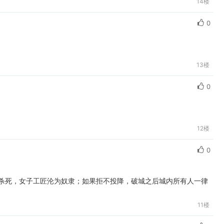
14楼
0
13楼
0
12楼
0
律杀死，女子工匠沦为奴隶；如果拒不投降，破城之后城内所有人一律
11楼