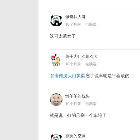
佩奇我大哥
10个月前
电脑端
这可太蒙元了
鸽子为什么那么大
10个月前
电脑端
@唐僧洗头用飘柔
忘了说车轮是平着放的
懒羊羊的枕头
10个月前
电脑端
就是说，打的只剩一个车轮了
寂寞的空调