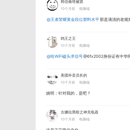
韩信偷塔被抓
10个月前
电脑端
@王者荣耀黄金段位塑料水平
那是满清的老规
鸽王之王
10个月前
电脑端
@给WiFi磕头求信号
@6fx2002身份证有
美团外卖员长的
10个月前
电脑端
姚明：针对我的，是吧？
古娜拉黑暗之神充电器
10个月前
电脑端
这是正宗蒙元文化