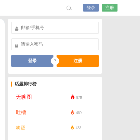
登录
注册
?
登录
注册
话题排行榜
无聊图
870
吐槽
460
狗蛋
438