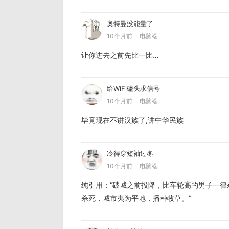
奥特曼没能量了
10个月前
电脑端
让你进去之前先比一比…
给WiFi磕头求信号
10个月前
电脑端
毕竟现在不讲汉族了,讲中华民族
冷得穿短袖过冬
10个月前
电脑端
纯引用：“破城之前投降，比车轮高的男子一
杀死，城市夷为平地，播种牧草。”