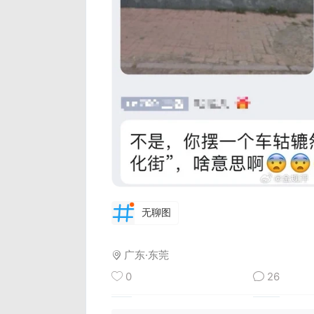
无聊图
广东·东莞
0
26