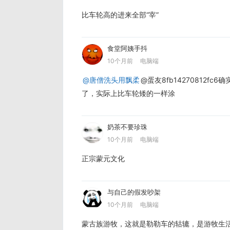
比车轮高的进来全部“宰”
食堂阿姨手抖
10个月前
电脑端
@唐僧洗头用飘柔
@蛋友8fb14270812
了，实际上比车轮矮的一样涂
奶茶不要珍珠
10个月前
电脑端
正宗蒙元文化
与自己的假发吵架
10个月前
电脑端
蒙古族游牧，这就是勒勒车的轱辘，是游牧生