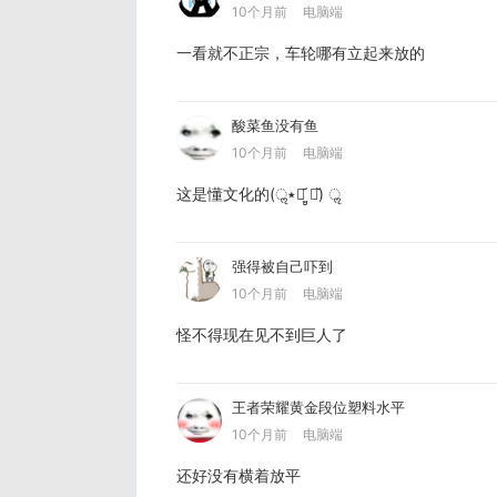
10个月前
电脑端
一看就不正宗，车轮哪有立起来放的
酸菜鱼没有鱼
10个月前
电脑端
这是懂文化的(٭ॢꏿ᷄ ູ̠ꏿ᷅) ॢ
强得被自己吓到
10个月前
电脑端
怪不得现在见不到巨人了
王者荣耀黄金段位塑料水平
10个月前
电脑端
还好没有横着放平