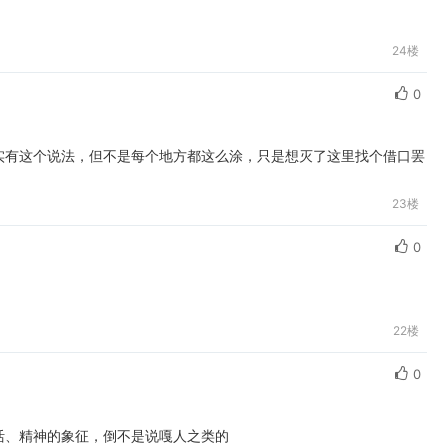
24楼
0
fc6确实有这个说法，但不是每个地方都这么涂，只是想灭了这里找个借口罢
23楼
0
22楼
0
活、精神的象征，倒不是说嘎人之类的