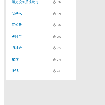
坦克没有后视镜的
392
哈基米
321
回答我
302
教师节
292
月神蛾
279
猫猫
276
测试
266