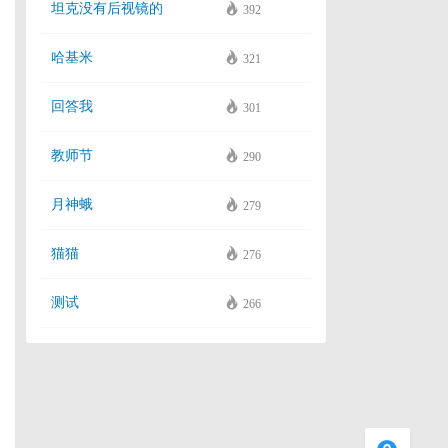
坦克没有后视镜的
392
哈基米
321
回答我
301
教师节
290
月神蛾
279
猫猫
276
测试
266