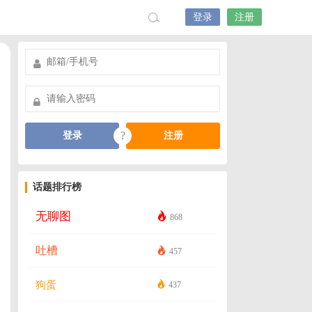
登录
注册
?
登录
注册
话题排行榜
无聊图
868
吐槽
457
狗蛋
437