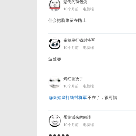
悲伤的荷包蛋
10个月前
电脑端
但会把脑浆留在路上
秦始皇打钱封将军
10个月前
电脑端
波登😢
烤红薯烫手
10个月前
电脑端
@秦始皇打钱封将军
不在了，很可惜
蛋黄派来的间谍
10个月前
电脑端
🌳🌳🌳🌳🌳