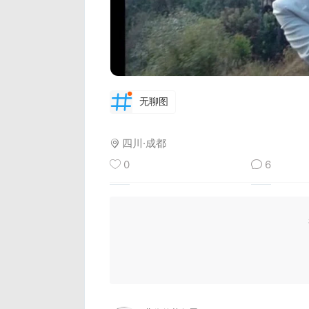
无聊图
四川·成都
0
6