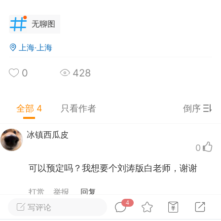
丑竟是我自己
：
过去和0相乘了？
无聊图
独的筷子
：
考古发现：拨号上网时候的图
上海·上海
菜灭绝者
0
428
25-12-30 19:50
公开内容
分享图片
全部 4
只看作者
倒序
冰镇西瓜皮
0
可以预定吗？我想要个刘涛版白老师，谢谢
打赏
举报
回复
贵州·贵阳
#
无聊图
4
写评论
夺笋啊山上的笋
0
16
705