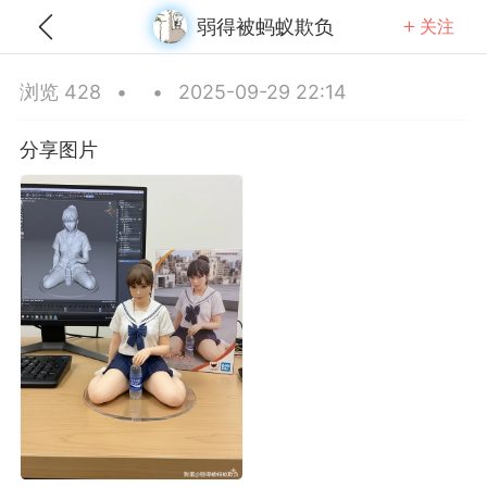
弱得被蚂蚁欺负
关注
全部
推荐
关注
热门
同城
浏览 428
•
•
2025-09-29 22:14
得睁眼睡觉
分享图片
 10:51
公开内容
分享图片
上海·上海
#
无聊图
0
2
1.17w