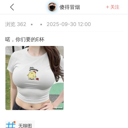
傻得冒烟
关注
全部
推荐
关注
热门
同城
浏览 362
•
•
2025-09-30 12:00
Q大师
喏，你们要的E杯
-05 01:45
公开内容
分享图片
无聊图