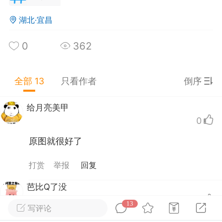
湖北·宜昌
0
362
江苏·无锡
#
无聊图
0
9
5.9k
全部 13
只看作者
倒序
风赛跑总输
：
#@[日枝田史绪]13482986# 第一
活压力小 也就是经济发展不行 第二 房租低 还是
给月亮美甲
济发展的不行 第三 人工低 依然是经济发展的不
箱里养企鹅
：
自己不做饭的 养孩子确实费劲。啥
0
 预制菜对于高压力的大城市来说是一定的 主要
也不敢给孩子吃。
标准和价格在引发众怒
原图就很好了
唇不对马嘴专家
：
别尬吹了。。要不是在江西我
信了
打赏
举报
回复
云朵擦玻璃
芭比Q了没
0
25-12-26 12:32
公开内容
13
写评论
叉腰的手太恐怖了
分享图片