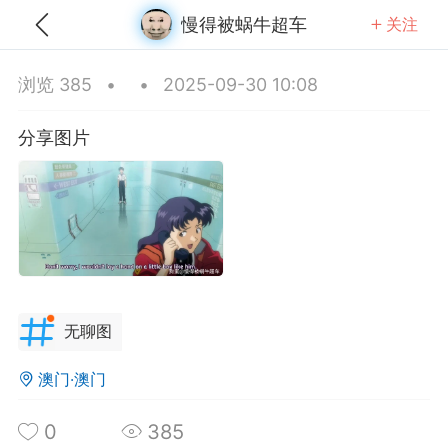
慢得被蜗牛超车
关注
全部
推荐
关注
热门
同城
浏览 385
•
•
2025-09-30 10:08
向的喇叭
分享图片
25-09-11 16:48
公开内容
分享图片
无聊图
澳门·澳门
0
385