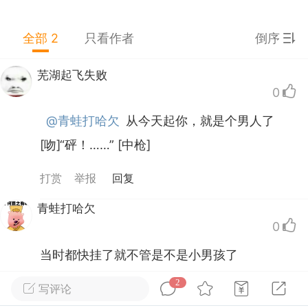
北京·北京
#
无聊图
全部 2
只看作者
倒序
0
0
411
芜湖起飞失败
0
学前一天赶作业
@青蛙打哈欠
从今天起你，就是个男人了
25-10-04 17:32
公开内容
[吻]“砰！……” [中枪]
不愧是川渝
打赏
举报
回复
青蛙打哈欠
0
当时都快挂了就不管是不是小男孩了
2
打赏
举报
回复
写评论