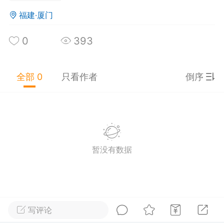
福建·厦门
0
14
434
王之王
：
@迪迦在东北来试试奔图
0
393
长扔我书包
：
@校服反穿潮流炸不一定要炸药
。一包大粪也可以。不过为了身体健康，你可以
着传个老板和秘书的八卦。也可以炸点什么
育老师病危
：
炸了这里再离开
全部 0
只看作者
倒序
业被狗吃了
-07 23:40
公开内容
分享图片
暂没有数据
写评论