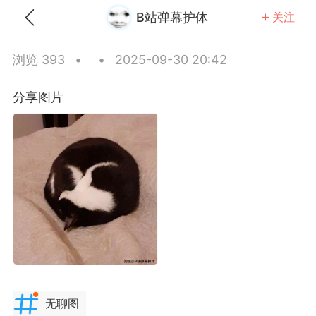
B站弹幕护体
关注
全部
推荐
关注
热门
同城
浏览 393
•
•
2025-09-30 20:42
试全靠蒙
分享图片
25-09-28 15:19
公开内容
分享图片
无聊图
河北·石家庄
#
无聊图