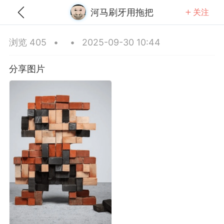
河马刷牙用拖把
关注
全部
推荐
关注
热门
同城
浏览 405
•
•
2025-09-30 10:44
霸戴手套的手
分享图片
-25 23:58
公开内容
分享图片
重庆·重庆
#
无聊图