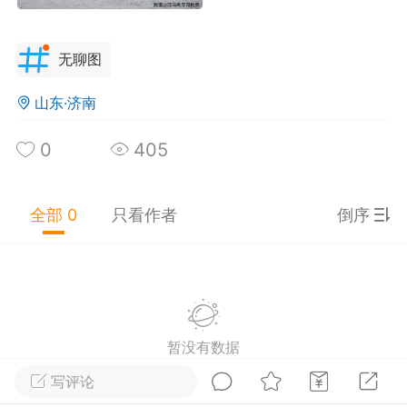
0
0
1.85w
无聊图
云朵擦玻璃
25-10-08 22:28
公开内容
山东·济南
分享图片
0
405
全部 0
只看作者
倒序
广东·深圳
#
无聊图
暂没有数据
0
2
454
写评论