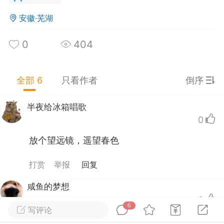
0
1
2k
安徽·芜湖
时间踩刹车
：
感觉公主玩很大
0
404
默的灯泡
25-09-13 19:26
公开内容
全部 6
只看作者
倒序
分享图片
半夜给冰箱唱歌
0
放个望远镜，遥望春色
打赏
举报
回复
咸鱼的梦想
0
6
写评论
放把歪把子能守住整条街