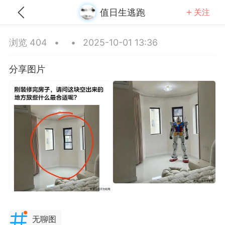
值日生逃跑
关注
全部
推荐
关注
热门
同城
浏览 404
•
•
2025-10-01 13:36
条战神
分享图片
-24 03:30
公开内容
分享图片
江苏·常州
#
无聊图
无聊图