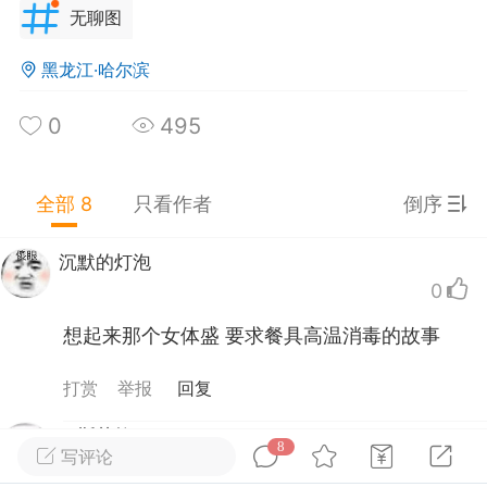
无聊图
江苏·南京
#
无聊图
黑龙江·哈尔滨
0
8
591
雨滴写诗
：
东欧那边的饺子，大多数都是纯肉馅
0
495
虑的二维码
：
这个也给松鼠吃？
全部 8
只看作者
倒序
布骑狗上学
：
@焦虑的二维码@aoba感谢你，我
发现上图那个是松鼠。
沉默的灯泡
0
菜灭绝者
想起来那个女体盛 要求餐具高温消毒的故事
25-10-06 19:55
公开内容
分享图片
打赏
举报
回复
耶斯莫拉
8
写评论
0