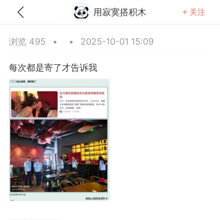
用寂寞搭积木
关注
全部
推荐
关注
热门
同城
浏览 495
•
•
2025-10-01 15:09
得在梦里加班
每次都是寄了才告诉我
-15 19:28
公开内容
分享图片