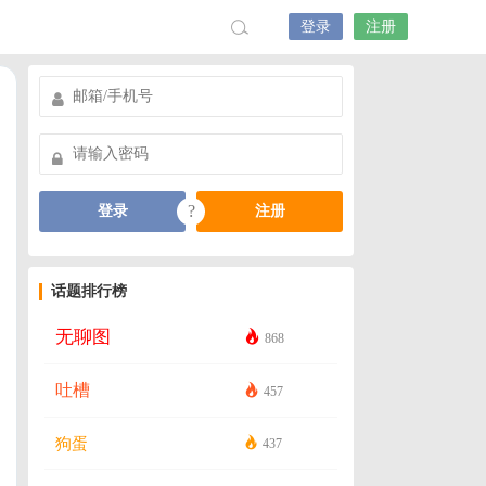
登录
注册
?
登录
注册
话题排行榜
无聊图
868
吐槽
457
狗蛋
437