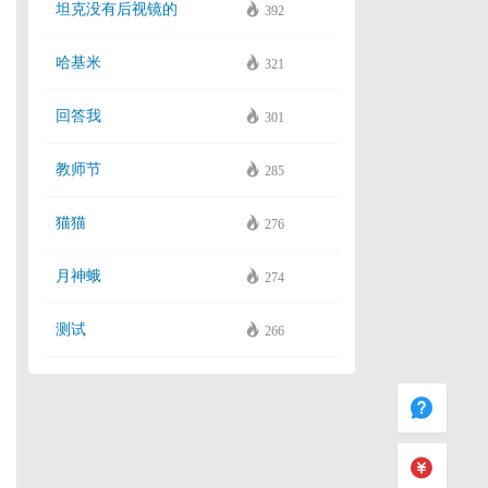
坦克没有后视镜的
392
哈基米
321
回答我
301
教师节
285
猫猫
276
月神蛾
274
测试
266