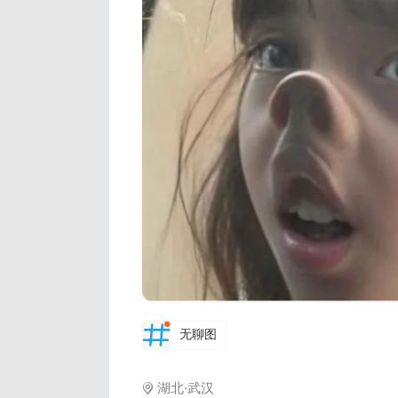
无聊图
湖北·武汉