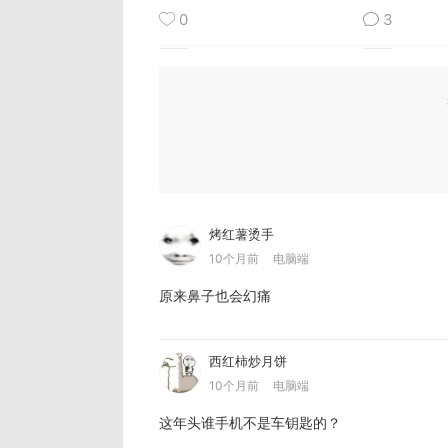
0
3
烤红薯烫手
10个月前
电脑端
原来鼻子也会幻痛
西红柿炒月饼
10个月前
电脑端
这年头谁手机不是车钥匙的？