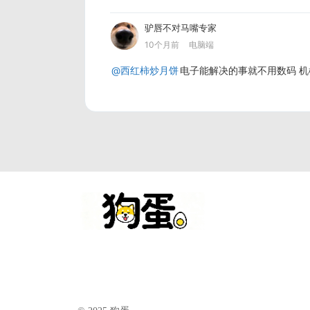
驴唇不对马嘴专家
10个月前
电脑端
@西红柿炒月饼
电子能解决的事就不用数码 