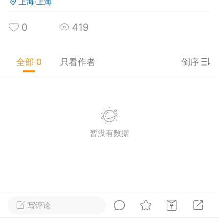
浙江·杭州
#
无聊图
上海·上海
0
3
383
0
419
牛超车被罚款
：
缺一个我工作20年后心目中的大
生
全部 0
只看作者
倒序
蚁踩大象
：
顺带一提，图中两个人是中专生。
子牙钓鱼愿者上钩但鱼没来
：
清澈的愚蠢
猪追火箭
-24 23:56
公开内容
暂没有数据
分享图片
写评论