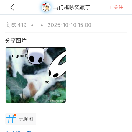
与门框吵架赢了
关注
全部
推荐
关注
热门
同城
浏览 419
•
•
2025-10-10 15:00
火山口塞冰块
分享图片
25-09-26 19:01
公开内容
分享图片
无聊图