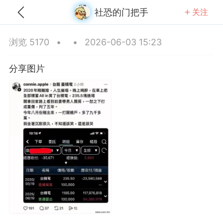
社恐的门把手
关注
全部
推荐
关注
热门
同城
浏览 5170
•
•
2026-06-03 15:23
长城贴瓷砖
分享图片
-22 19:02
公开内容
分享图片
山东·青岛
#
无聊图
0
6
395