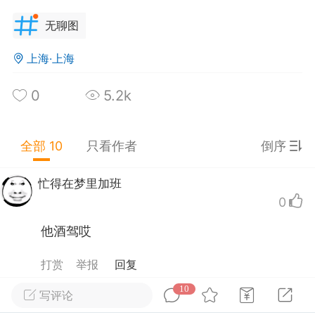
鱼的梦想
：
现在我乘坐的班车后座这个女的就在
无聊图
车窗上的蚊子，拍得梆梆作响
菜鱼没有鱼
：
在酒店卫生间打死三只蚊子
上海·上海
眉毛跳舞
：
看完一本书，往往书越好，虚无感越
。
0
5.2k
子蹬鹰教练
全部 10
只看作者
倒序
25-09-14 19:26
公开内容
忙得在梦里加班
分享图片
0
他酒驾哎
打赏
举报
回复
10
美团外卖员长的
写评论
0