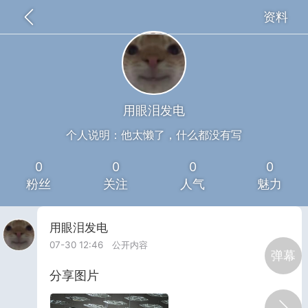
资料
全部
推荐
关注
热门
同城
假通知是假的
25-10-10 22:15
公开内容
用眼泪发电
分享图片
个人说明：他太懒了，什么都没有写
0
0
0
0
粉丝
关注
人气
魅力
用眼泪发电
07-30 12:46
公开内容
弹幕
分享图片