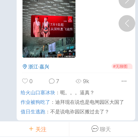
山东·济南
#
无聊图
0
2
458
卷叛徒
：
拉珠
唇不对马嘴专家
：
念珠串，80块制作，60个念
。TND居然是25%的手续费。
浙江·嘉兴
#
无聊图
0
7
9k
蛳粉协会会长
给火山口塞冰块
：
呃。。。逼真？
25-10-24 02:37
公开内容
作业被狗吃了
：
迪拜现在说也是电闸园区大国了
分享图片
值日生逃跑
：
不是说电诈园区搬过去了？
关注
聊天
用眼泪发电