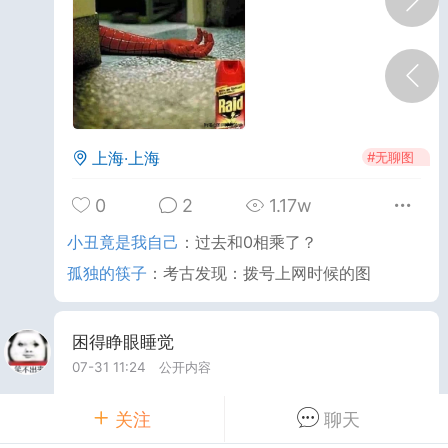
0
16
411
子为什么那么大
：
最近不关麦的事很多嘛
芦娃救爷爷必输局
：
连麦克风没关这事都要回旋
是吧
了么骑手慢点吃
：
@考试全靠蒙前几年在B站看
个润到加拿大干装修的人发的视频，当地市政府
上海·上海
#
无聊图
装修市政厅，他去看了，估了一下人工材料和利
，报价15000加元，结果最后是市长的一个亲戚
0
2
1.17w
标了，中标价似乎是70000加元，他很不爽过去
悟空打如来佛祖的手机
小丑竟是我自己
：
过去和0相乘了？
，中标人直接给他说，项目包给你干，20000加
25-09-14 11:59
公开内容
。
孤独的筷子
：
考古发现：拨号上网时候的图
分享图片
困得睁眼睡觉
07-31 11:24
公开内容
分享图片
关注
聊天
#
无聊图