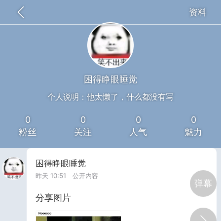
资料
全部
推荐
关注
热门
同城
了么骑手慢点吃
25-10-06 15:57
公开内容
困得睁眼睡觉
分享图片
个人说明：他太懒了，什么都没有写
0
0
0
0
粉丝
关注
人气
魅力
困得睁眼睡觉
昨天 10:51
公开内容
弹幕
分享图片
广东·珠海
#
无聊图