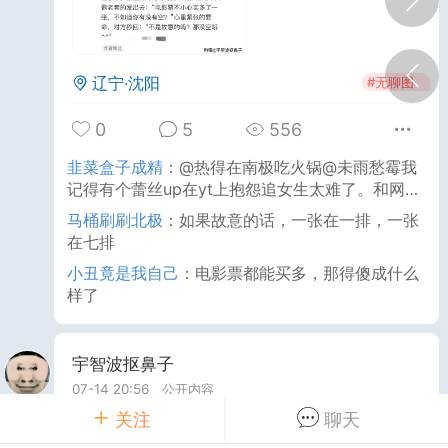
澳门·澳门
#
无聊图
辽宁·沈阳
#
无聊图
0
5
403
业被狗吃了
：
@蚊子包售后客服非洲倪哥抽得比
0
5
556
里还狠。图里抽得狠归狠，多少还是要确保自己
韭菜盒子成精
：
@热得在南极吃火锅@未雨愁霉我
生产工具不会死掉的，倪哥可不会这么人性化
系的跑步机
：
就跟某些幻想舍身给老外 就能过上
记得有个蕾丝up在yt上抱怨追女生太难了。和网约
视剧里面的生活的群体一样 最终的下场就只是玩
车女司机抱怨女乘客是不是一个道理。
马桶刷刷北极
：
如果故意的话，一张在一排，一张
而已
蚊子写劝退信
：
如果有人是自己老老实实考出来
在七排
班拿的绿卡/入籍，酸一酸婚姻入籍我觉得还是有
小丑竟是我自己
：
电影票都能买多，那得傻成什么
格的
样了
鼠兜里有手机
25-09-21 14:03
公开内容
宇智波抠鼻子
分享图片
07-14 20:56
公开内容
关注
聊天
用夜光胶带，把房间变成网络空间 ​​​