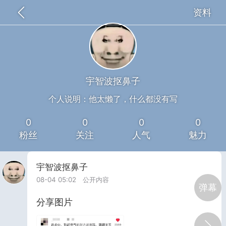
资料
全部
推荐
关注
热门
同城
斯莫拉
25-10-08 18:54
公开内容
宇智波抠鼻子
分享图片
个人说明：他太懒了，什么都没有写
0
0
0
0
粉丝
关注
人气
魅力
宇智波抠鼻子
08-04 05:02
公开内容
弹幕
分享图片