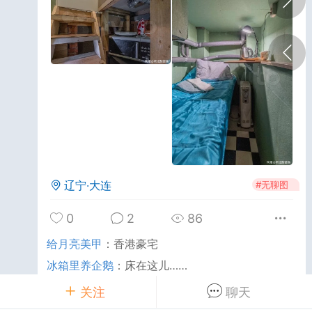
云南·昆明
#
无聊图
0
0
423
笋啊山上的笋
25-09-22 10:45
公开内容
分享图片
辽宁·大连
#
无聊图
0
2
86
给月亮美甲
：
香港豪宅
冰箱里养企鹅
：
床在这儿……
关注
聊天