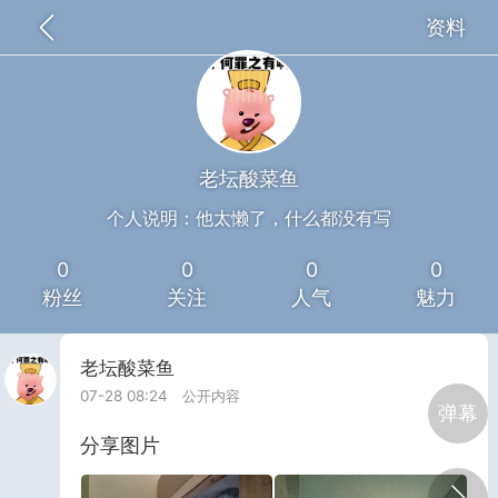
资料
全部
推荐
关注
热门
同城
羊羊的枕头
25-09-12 16:01
公开内容
老坛酸菜鱼
分享图片
个人说明：他太懒了，什么都没有写
0
0
0
0
粉丝
关注
人气
魅力
老坛酸菜鱼
07-28 08:24
公开内容
弹幕
分享图片