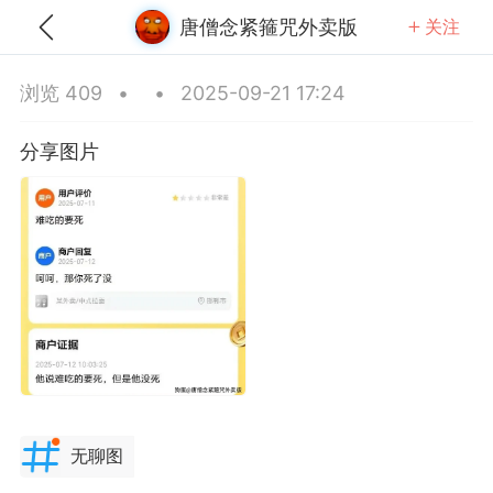
唐僧念紧箍咒外卖版
关注
全部
推荐
关注
热门
同城
浏览 409
•
•
2025-09-21 17:24
娜拉黑暗之神充电器
分享图片
25-09-17 17:18
公开内容
分享图片
无聊图