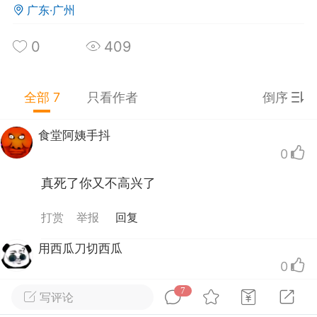
广东·广州
广东·深圳
#
无聊图
0
409
0
0
407
雨滴写诗
全部 7
只看作者
倒序
25-09-27 18:34
公开内容
食堂阿姨手抖
又是怀念阿琴的一天
0
真死了你又不高兴了
打赏
举报
回复
用西瓜刀切西瓜
安徽·合肥
#
无聊图
0
0
9
398
7
“要死”本来就不是“死”
写评论
刚狼剪指甲
：
@奶茶不要珍珠水别停啊，继续喝