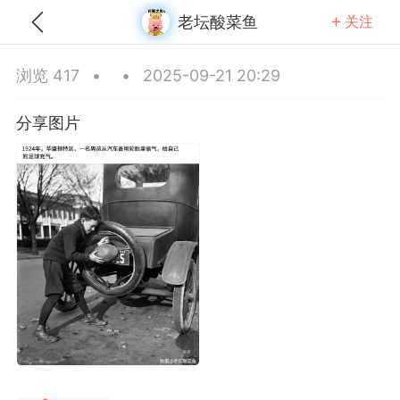
老坛酸菜鱼
关注
全部
推荐
关注
热门
同城
浏览 417
•
•
2025-09-21 20:29
香蕉打电话
分享图片
-08 03:15
公开内容
分享图片
北京·北京
#
无聊图