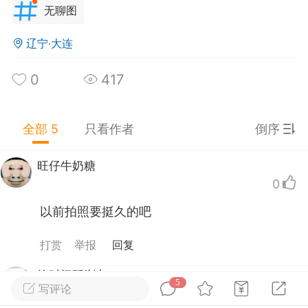
无聊图
0
7
1.8k
鼠囤粮过冬
：
食品级不锈肛……
辽宁·大连
得齁死自己
：
项目优化好了没？
0
417
太平洋加盖
：
画画画的好的就是了不起.
全部 5
只看作者
倒序
红柿炒月饼
-23 02:20
公开内容
旺仔牛奶糖
分享图片
0
以前拍照要挺久的吧
打赏
举报
回复
给时间踩刹车
5
写评论
0
广东·广州
#
无聊图