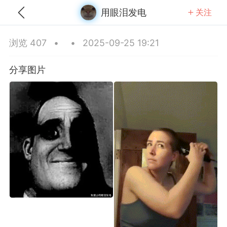
用眼泪发电
关注
全部
推荐
关注
热门
同城
浏览 407
•
•
2025-09-25 19:21
长扔我书包
分享图片
25-09-16 17:43
公开内容
分享图片
浙江·宁波
#
无聊图