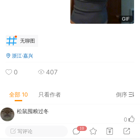
0
0
438
GIF
信支付没钱
-04 14:24
公开内容
无聊图
分享图片
浙江·嘉兴
0
407
全部 10
只看作者
倒序
松鼠囤粮过冬
海南·海口
#
无聊图
0
10
写评论
不错 没有排异反应
0
2
2.3k