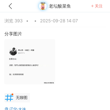
老坛酸菜鱼
关注
全部
推荐
关注
热门
同城
浏览 393
•
•
2025-09-28 14:07
旗仪式睡着
分享图片
25-09-13 18:29
公开内容
分享图片
无聊图
重庆·重庆
#
无聊图
辽宁·大连