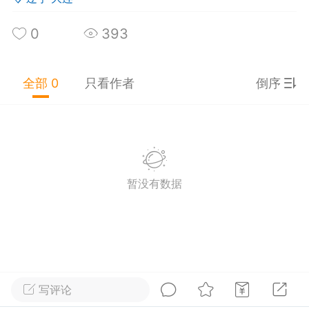
0
0
398
0
393
咕咕咕咕
25-09-25 20:53
公开内容
全部 0
只看作者
倒序
分享图片
湖北·宜昌
#
无聊图
暂没有数据
0
1
396
娜拉黑暗之神充电器
：
——What's your missio
n in shanghai? ——喝蜜雪冰城
写评论
得赶苍蝇