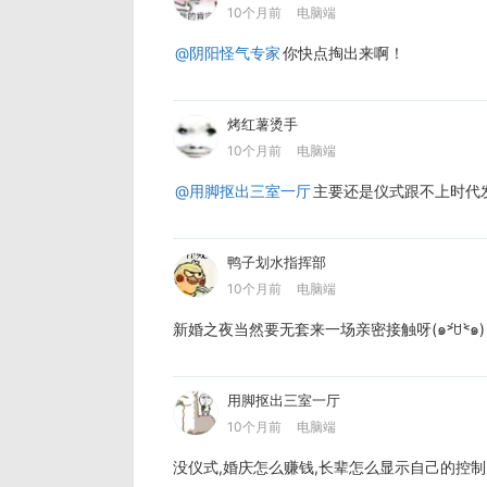
10个月前
电脑端
@阴阳怪气专家
你快点掏出来啊！
烤红薯烫手
10个月前
电脑端
@用脚抠出三室一厅
主要还是仪式跟不上时代
鸭子划水指挥部
10个月前
电脑端
新婚之夜当然要无套来一场亲密接触呀(๑˃́ꇴ˂̀๑)
用脚抠出三室一厅
10个月前
电脑端
没仪式,婚庆怎么赚钱,长辈怎么显示自己的控