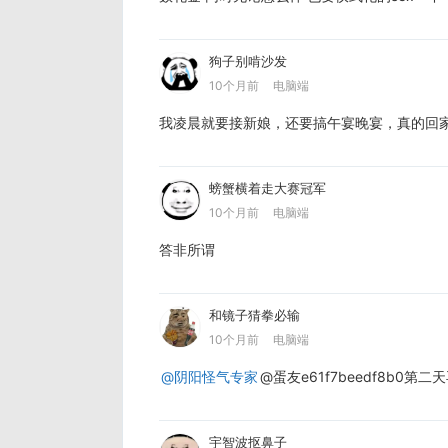
狗子别啃沙发
10个月前
电脑端
我凌晨就要接新娘，还要搞午宴晚宴，真的回
螃蟹横着走大赛冠军
10个月前
电脑端
答非所谓
和镜子猜拳必输
10个月前
电脑端
@阴阳怪气专家
@蛋友e61f7beedf8b0
宇智波抠鼻子