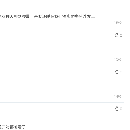
朋友聊天聊到凌晨，基友还睡在我们酒店婚房的沙发上
16楼
0
15楼
0
14楼
0
没开始都睡着了