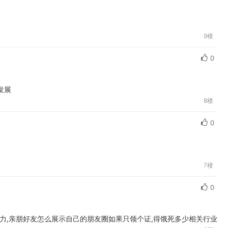
9楼
0
发展
8楼
0
7楼
0
制力,亲朋好友怎么展示自己的朋友圈如果只领个证,得饿死多少相关行业