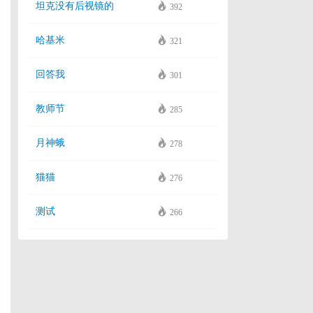
坦克没有后视镜的
392
哈基米
321
回答我
301
教师节
285
月神蛾
278
猫猫
276
测试
266