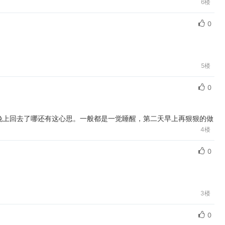
6楼
0
5楼
0
晚上回去了哪还有这心思。一般都是一觉睡醒，第二天早上再狠狠的做
4楼
0
3楼
0