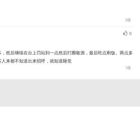
2楼
0
多，然后继续在台上罚站到一点然后打圈敬酒，最后吃点剩饭。两点多
客人来都不知道出来招呼，就知道睡觉
1楼