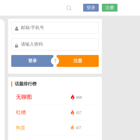
登录
注册
?
登录
注册
话题排行榜
无聊图
868
吐槽
457
狗蛋
437