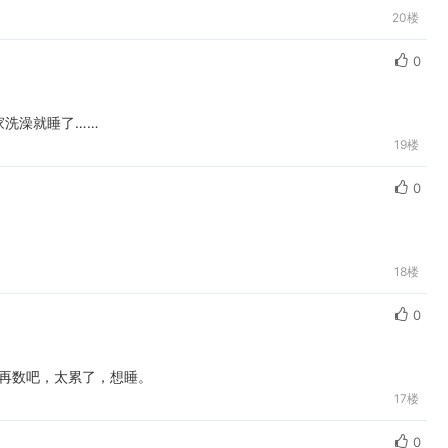
20楼
0
家洗澡就睡了……
19楼
0
18楼
0
第二天再数吧，太累了，想睡。
17楼
0