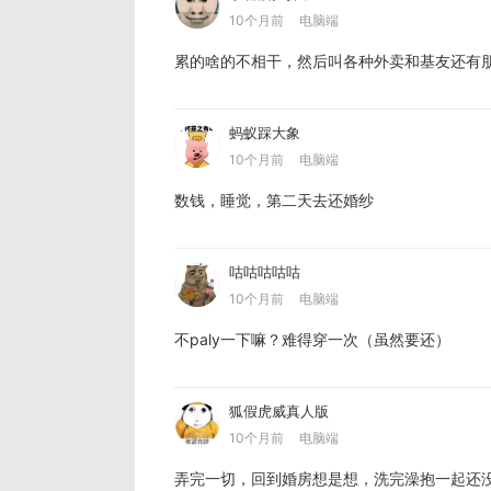
10个月前
电脑端
累的啥的不相干，然后叫各种外卖和基友还有
蚂蚁踩大象
10个月前
电脑端
数钱，睡觉，第二天去还婚纱
咕咕咕咕咕
10个月前
电脑端
不paly一下嘛？难得穿一次（虽然要还）
狐假虎威真人版
10个月前
电脑端
弄完一切，回到婚房想是想，洗完澡抱一起还