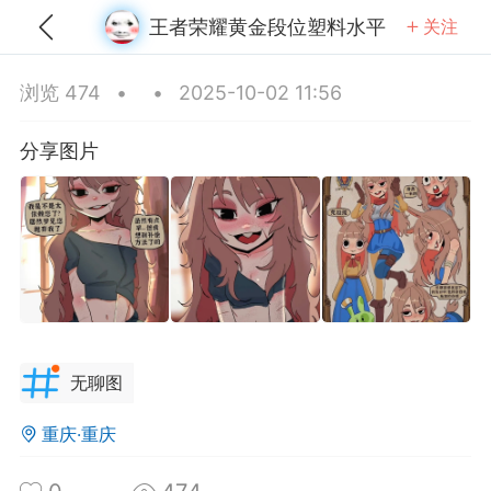
王者荣耀黄金段位塑料水平
关注
全部
推荐
关注
热门
同城
浏览 474
•
•
2025-10-02 11:56
子牙钓鱼愿者上钩但鱼没来
分享图片
25-10-18 11:46
公开内容
分享图片
无聊图
重庆·重庆
湖北·武汉
#
无聊图