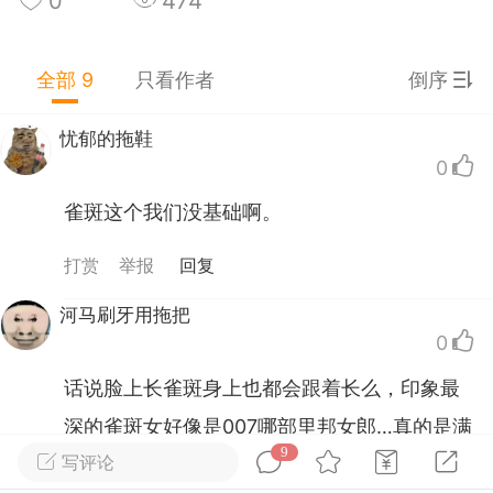
0
474
0
0
389
全部 9
只看作者
倒序
狗不得house
25-10-06 09:58
公开内容
忧郁的拖鞋
0
分享图片
雀斑这个我们没基础啊。
打赏
举报
回复
河马刷牙用拖把
0
话说脸上长雀斑身上也都会跟着长么，印象最
深的雀斑女好像是007哪部里邦女郎…真的是满
9
写评论
雀斑…
广东·深圳
#
无聊图