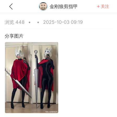
金刚狼剪指甲
关注
全部
推荐
关注
热门
同城
浏览 448
•
•
2025-10-03 09:19
饼果子加十个蛋
分享图片
-05 11:12
公开内容
分享图片