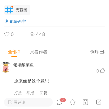
湖南·株洲
#
无聊图
无聊图
0
3
473
青海·西宁
死现场保洁员
：
想起多年前的科幻世界一个短篇
，也是这个场景，外星人捉一男一女然后观测，
0
448
对男女什么事都做了，仍然无法向外星人证明自
火山口塞冰块
：
@社死现场保洁员猪笼草：我怎
是有文明的种群。直到外星人放了一只小宠物还
突然文明起来了？？？doge
什么小活物进去，这对男女做了一个笼子来关
夜给冰箱唱歌
：
确定外星科技要用按键才能操
，外星人说对了，会做笼子就是文明的体现了。
全部 2
只看作者
倒序
？
老坛酸菜鱼
0
子牙钓鱼愿者上钩但鱼没来
25-09-14 15:25
公开内容
原来丝是这个意思
分享图片
打赏
举报
回复
2
写评论
焦虑的二维码